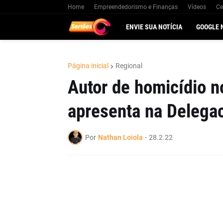
Home
Empreendedorismo e Finanças
Vídeos
Ce
ENVIE SUA NOTÍCIA
GOOGLE 
Página inicial
Regional
Autor de homicídio n
apresenta na Delega
Por
Nathan Loiola
-
28.2.22