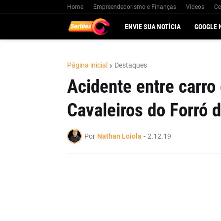
Home
Empreendedorismo e Finanças
Vídeos
Ce
ENVIE SUA NOTÍCIA
GOOGLE 
Página inicial
Destaques
Acidente entre carro
Cavaleiros do Forró 
Por
Nathan Loiola
-
2.12.19