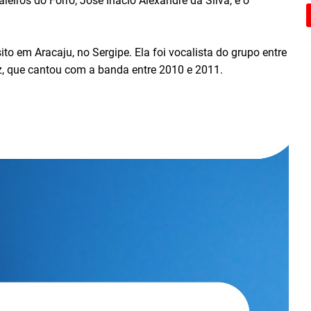
eiros do Forró, José Inácio Alexandre da Silva, e o
to em Aracaju, no Sergipe. Ela foi vocalista do grupo entre
z, que cantou com a banda entre 2010 e 2011.