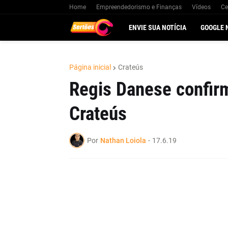
Home
Empreendedorismo e Finanças
Vídeos
Ce
ENVIE SUA NOTÍCIA
GOOGLE 
Página inicial
Crateús
Regis Danese confir
Crateús
Por
Nathan Loiola
-
17.6.19