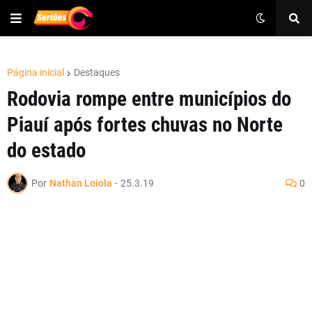
Página inicial
Destaques
Rodovia rompe entre municípios do
Piauí após fortes chuvas no Norte
do estado
Por
Nathan Loiola
-
25.3.19
0