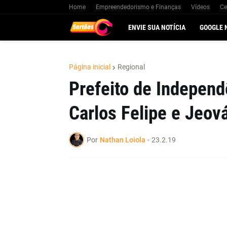
Home
Empreendedorismo e Finanças
Vídeos
Ce
ENVIE SUA NOTÍCIA
GOOGLE 
Página inicial
Regional
Prefeito de Independ
Carlos Felipe e Jeov
Por
Nathan Loiola
-
23.2.19