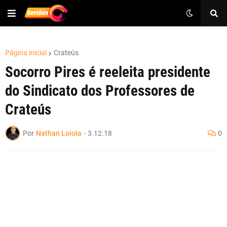
Página inicial
Crateús
Socorro Pires é reeleita presidente
do Sindicato dos Professores de
Crateús
Por
Nathan Loiola
-
3.12.18
0